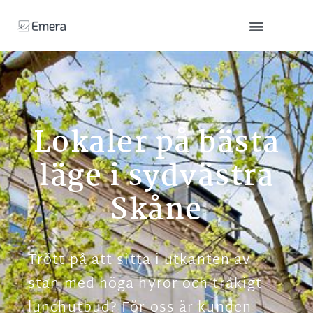
Lokaler på bästa
läge i sydvästra
Skåne
Trött på att sitta i utkanten av
stan med höga hyror och tråkigt
lunchutbud? För oss är kunden